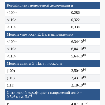
Коэффициент поперечной деформации μ
<100>
0,286
<110>
0,322
<111>
0,334
Модуль упругости E, Па, в направлениях
10
<100>
6,34·10
10
<110>
6,04·10
10
<111>
5,64·10
Модуль сдвига G, Па, в плоскости
10
(100)
2,50·10
10
(110)
2,43·10
10
(111)
2,18·10
Оптический коэффициент напряжений для λ =
−1
0,546 мкм, Па
−12
B
4,07·10