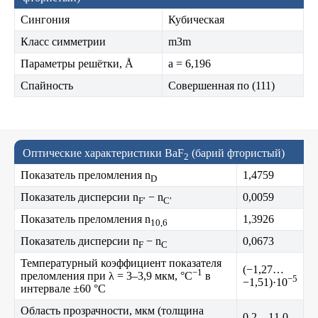
Сингония
Кубическая
Класс симметрии
m3m
Параметры решётки, Å
a = 6,196
Спайность
Совершенная по (111)
Оптические характеристики BaF
(барий фтористый)
2
Показатель преломления n
1,4759
D
Показатель дисперсии n
− n
0,0059
F′
C′
Показатель преломления n
1,3926
10,6
Показатель дисперсии n
− n
0,0673
F
C
Температурный коэффициент показателя
(−1,27…
−1
преломления при λ = 3–3,9 мкм, °C
в
−5
−1,51)·10
интервале ±60 °C
Область прозрачности, мкм (толщина
0,2…11,0