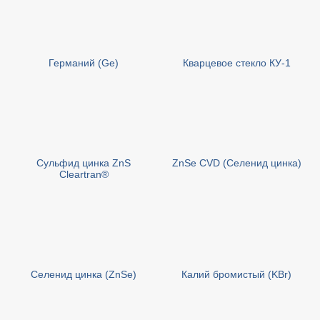
Германий (Ge)
Кварцевое стекло КУ-1
Сульфид цинка ZnS
ZnSe CVD (Селенид цинка)
Cleartran®
Селенид цинка (ZnSe)
Калий бромистый (KBr)