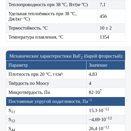
Теплопроводность при 38 °C, Вт/(м·°C)
7,1
Удельная теплоёмкость при 38 °C,
456
Дж/(кг·°C)
Термостойкость, °C
10 ± 2
Температура плавления, °C
1354
Механические характеристики BaF
(барий фтористый)
2
Параметр
Значение
Плотность при 20 °C, г/см³
4,83
Твёрдость по Моосу
4
7
Микротвёрдость, Па
82·10
−1
Постоянные упругой податливости, Па
−12
S
15,3·10
11
−12
S
−4,69·10
12
−12
S
26,4·10
44