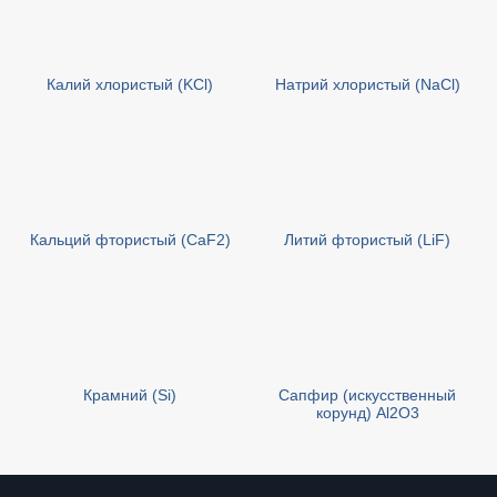
Калий хлористый (KCl)
Натрий хлористый (NaCl)
Кальций фтористый (CaF2)
Литий фтористый (LiF)
Крамний (Si)
Сапфир (искусственный
корунд) Al2O3