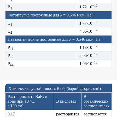
1
−12
B
1,72·10
2
−1
Фотопругие постоянные для λ = 0,546 мкм, Па
−12
C
1,77·10
1
−12
C
4,56·10
2
−1
Пьезооптические постоянные для λ = 0,546 мкм, Па
−12
P
1,13·10
11
−12
P
2,06·10
12
−12
P
1,06·10
44
Химическая устойчивость BaF
(барий фтористый)
2
Растворимость BaF
в
В
2
воде при 10 °C,
В кислотах
органических
г/100 см³
растворителях
0,17
растворяется
растворяется