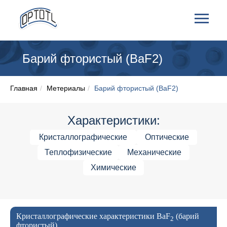
Барий фтористый (BaF2)
Главная
/
Метериалы
/
Барий фтористый (BaF2)
Характеристики:
Кристаллографические
Оптические
Теплофизические
Механические
Химические
Кристаллографические характеристики BaF
(барий
2
фтористый)