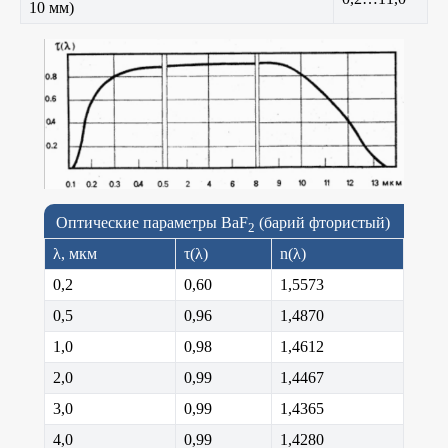
10 мм)
Оптические параметры BaF
(барий фтористый)
2
λ, мкм
τ(λ)
n(λ)
0,2
0,60
1,5573
0,5
0,96
1,4870
1,0
0,98
1,4612
2,0
0,99
1,4467
3,0
0,99
1,4365
4,0
0,99
1,4280