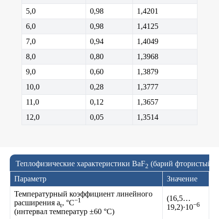
5,0
0,98
1,4201
6,0
0,98
1,4125
7,0
0,94
1,4049
8,0
0,80
1,3968
9,0
0,60
1,3879
10,0
0,28
1,3777
11,0
0,12
1,3657
12,0
0,05
1,3514
Теплофизические характеристики BaF
(барий фтористый)
2
Параметр
Значение
Температурный коэффициент линейного
(16,5…
−1
расширения a
, °C
−6
t
19,2)·10
(интервал температур ±60 °C)