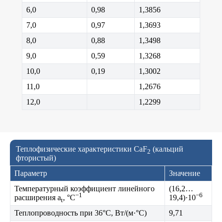
6,0
0,98
1,3856
7,0
0,97
1,3693
8,0
0,88
1,3498
9,0
0,59
1,3268
10,0
0,19
1,3002
11,0
1,2676
12,0
1,2299
Теплофизические характеристики CaF
(кальций
2
фтористый)
Параметр
Значение
Температурный коэффициент линейного
(16,2…
−1
−6
расширения a
, °C
19,4)·10
t
Теплопроводность при 36°C, Вт/(м·°C)
9,71