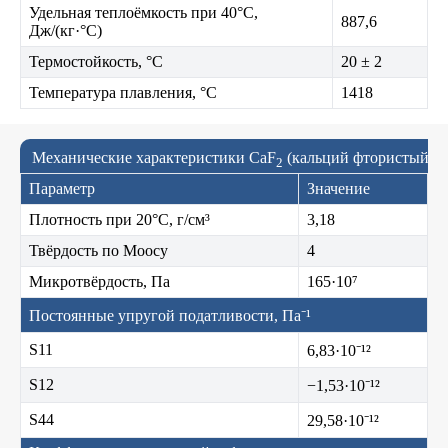
Удельная теплоёмкость при 40°C,
887,6
Дж/(кг·°C)
Термостойкость, °C
20 ± 2
Температура плавления, °C
1418
Механические характеристики CaF
(кальций фтористый)
2
Параметр
Значение
Плотность при 20°C, г/см³
3,18
Твёрдость по Моосу
4
Микротвёрдость, Па
165·10⁷
Постоянные упругой податливости, Па⁻¹
S11
6,83·10⁻¹²
S12
−1,53·10⁻¹²
S44
29,58·10⁻¹²