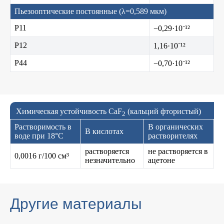
Пьезооптические постоянные (λ=0,589 мкм)
P11
−0,29·10⁻¹²
P12
1,16·10⁻¹²
P44
−0,70·10⁻¹²
Химическая устойчивость CaF
(кальций фтористый)
2
Растворимость в
В органических
В кислотах
воде при 18°C
растворителях
растворяется
не растворяется в
0,0016 г/100 см³
незначительно
ацетоне
Другие материалы