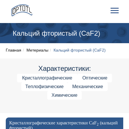
Кальций фтористый (CaF2)
Главная
/
Метериалы
/
Кальций фтористый (CaF2)
Характеристики:
Кристаллографические
Оптические
Теплофизические
Механические
Химические
Кристаллографические характеристики CaF
(кальций
2
фтористый)