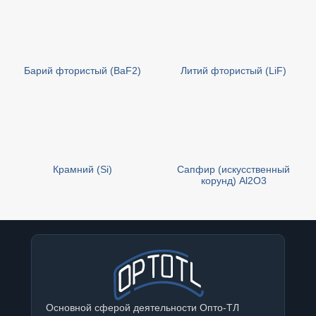
Барий фтористый (BaF2)
Литий фтористый (LiF)
Крамний (Si)
Сапфир (искусственный
корунд) Al2O3
Основной сферой деятельности Опто-ТЛ