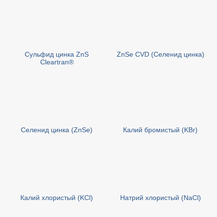
Сульфид цинка ZnS
ZnSe CVD (Селенид цинка)
Cleartran®
Селенид цинка (ZnSe)
Калий бромистый (KBr)
Калий хлористый (KCl)
Натрий хлористый (NaCl)