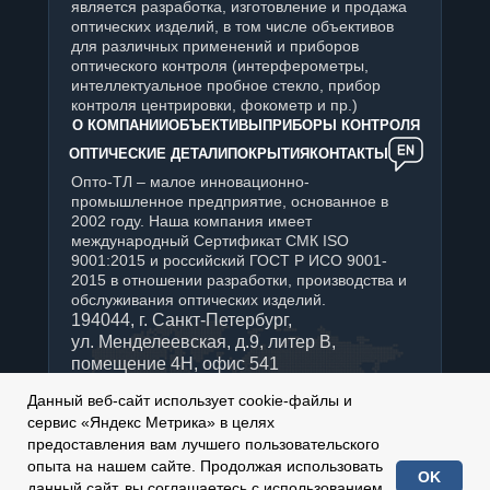
является разработка, изготовление и продажа
оптических изделий, в том числе объективов
для различных применений и приборов
оптического контроля (интерферометры,
интеллектуальное пробное стекло, прибор
контроля центрировки, фокометр и пр.)
О КОМПАНИИ
ОБЪЕКТИВЫ
ПРИБОРЫ КОНТРОЛЯ
ОПТИЧЕСКИЕ ДЕТАЛИ
ПОКРЫТИЯ
КОНТАКТЫ
Опто-ТЛ – малое инновационно-
промышленное предприятие, основанное в
2002 году. Наша компания имеет
международный Сертификат СМК ISO
9001:2015 и российский ГОСТ Р ИСО 9001-
2015 в отношении разработки, производства и
обслуживания оптических изделий.
194044, г. Санкт-Петербург,
ул. Менделеевская, д.9, литер В,
помещение 4Н, офис 541
+7 (812) 347-76-90
Данный веб-сайт использует cookie-файлы и
Отдел продаж:
сервис «Яндекс Метрика» в целях
sales@optotl.ru
предоставления вам лучшего пользовательского
По техническим вопросам:
опыта на нашем сайте. Продолжая использовать
OK
technical_service@optotl.ru
данный сайт, вы соглашаетесь с использованием