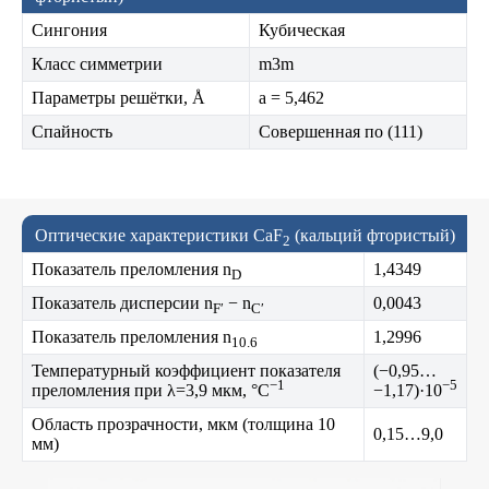
Сингония
Кубическая
Класс симметрии
m3m
Параметры решётки, Å
a = 5,462
Спайность
Совершенная по (111)
Оптические характеристики CaF
(кальций фтористый)
2
Показатель преломления n
1,4349
D
Показатель дисперсии n
− n
0,0043
F′
C′
Показатель преломления n
1,2996
10.6
Температурный коэффициент показателя
(−0,95…
−1
−5
преломления при λ=3,9 мкм, °C
−1,17)·10
Область прозрачности, мкм (толщина 10
0,15…9,0
мм)