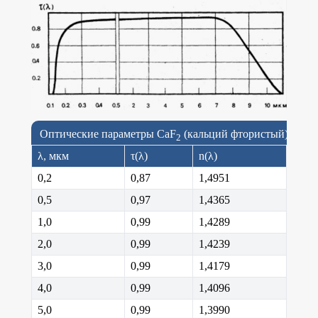
Оптические параметры CaF
(кальций фтористый)
2
λ, мкм
τ(λ)
n(λ)
0,2
0,87
1,4951
0,5
0,97
1,4365
1,0
0,99
1,4289
2,0
0,99
1,4239
3,0
0,99
1,4179
4,0
0,99
1,4096
5,0
0,99
1,3990