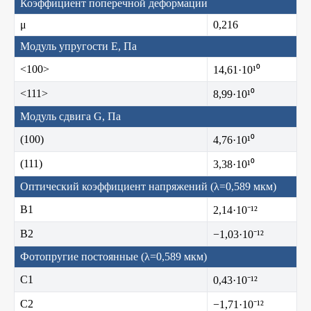
Коэффициент поперечной деформации
μ
0,216
Модуль упругости E, Па
<100>
14,61·10¹⁰
<111>
8,99·10¹⁰
Модуль сдвига G, Па
(100)
4,76·10¹⁰
(111)
3,38·10¹⁰
Оптический коэффициент напряжений (λ=0,589 мкм)
B1
2,14·10⁻¹²
B2
−1,03·10⁻¹²
Фотопругие постоянные (λ=0,589 мкм)
C1
0,43·10⁻¹²
C2
−1,71·10⁻¹²