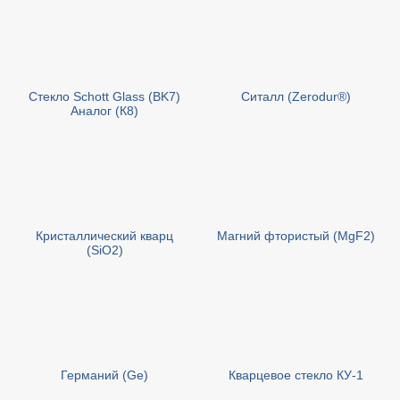
Стекло Schott Glass (BK7)
Cиталл (Zerodur®)
Аналог (К8)
Кристаллический кварц
Магний фтористый (MgF2)
(SiO2)
Германий (Ge)
Кварцевое стекло КУ-1