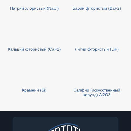
Натрий хлористый (NaCl)
Барий фтористый (BaF2)
Кальций фтористый (CaF2)
Литий фтористый (LiF)
Крамний (Si)
Сапфир (искусственный
корунд) Al2O3