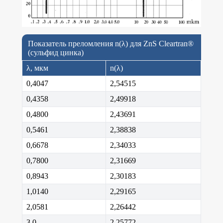
Показатель преломления n(λ) для ZnS Cleartran®
(сульфид цинка)
λ, мкм
n(λ)
0,4047
2,54515
0,4358
2,49918
0,4800
2,43691
0,5461
2,38838
0,6678
2,34033
0,7800
2,31669
0,8943
2,30183
1,0140
2,29165
2,0581
2,26442
3,0
2,25772