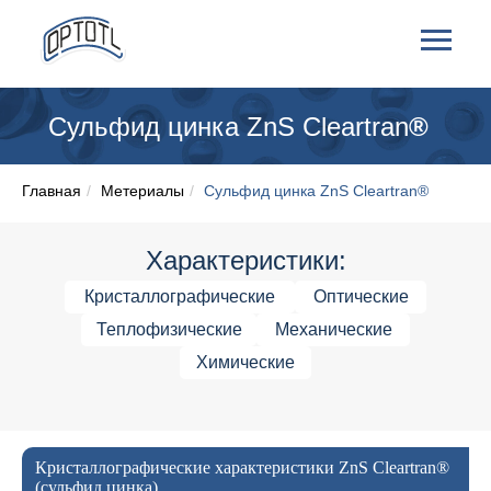
Сульфид цинка ZnS Cleartran
®
Главная
/
Метериалы
/
Сульфид цинка ZnS Cleartran®
Характеристики:
Кристаллографические
Оптические
Теплофизические
Механические
Химические
Кристаллографические характеристики ZnS Cleartran®
(сульфид цинка)