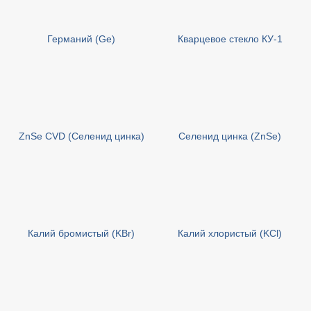
Германий (Ge)
Кварцевое стекло КУ-1
ZnSe CVD (Селенид цинка)
Селенид цинка (ZnSe)
Калий бромистый (KBr)
Калий хлористый (KCl)