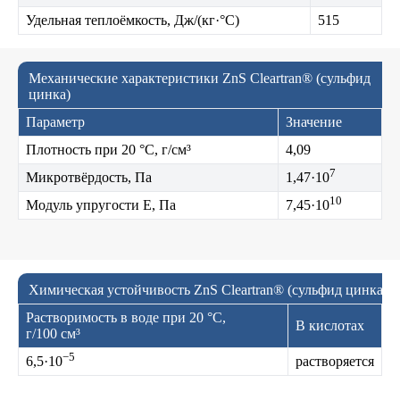
Удельная теплоёмкость, Дж/(кг·°C)
515
Механические характеристики ZnS Cleartran® (сульфид
цинка)
Параметр
Значение
Плотность при 20 °C, г/см³
4,09
7
Микротвёрдость, Па
1,47·10
10
Модуль упругости E, Па
7,45·10
Химическая устойчивость ZnS Cleartran® (сульфид цинка)
Растворимость в воде при 20 °C,
В кислотах
г/100 см³
−5
6,5·10
растворяется