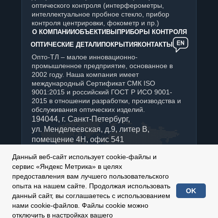
оптического контроля (интерферометры,
интеллектуальное пробное стекло, прибор
контроля центрировки, фокометр и пр.)
О КОМПАНИИ
ОБЪЕКТИВЫ
ПРИБОРЫ КОНТРОЛЯ
ОПТИЧЕСКИЕ ДЕТАЛИ
ПОКРЫТИЯ
КОНТАКТЫ
Опто-ТЛ – малое инновационно-
промышленное предприятие, основанное в
2002 году. Наша компания имеет
международный Сертификат СМК ISO
9001:2015 и российский ГОСТ Р ИСО 9001-
2015 в отношении разработки, производства и
обслуживания оптических изделий.
194044, г. Санкт-Петербург,
ул. Менделеевская, д.9, литер В,
помещение 4Н, офис 541
+7 (812) 347-76-90
Данный веб-сайт использует cookie-файлы и
Отдел продаж:
сервис «Яндекс Метрика» в целях
sales@optotl.ru
предоставления вам лучшего пользовательского
По техническим вопросам:
опыта на нашем сайте. Продолжая использовать
OK
technical_service@optotl.ru
данный сайт, вы соглашаетесь с использованием
нами cookie-файлов. Файлы cookie можно
2002-
2026
© ООО «Опто-ТЛ»
отключить в настройках вашего