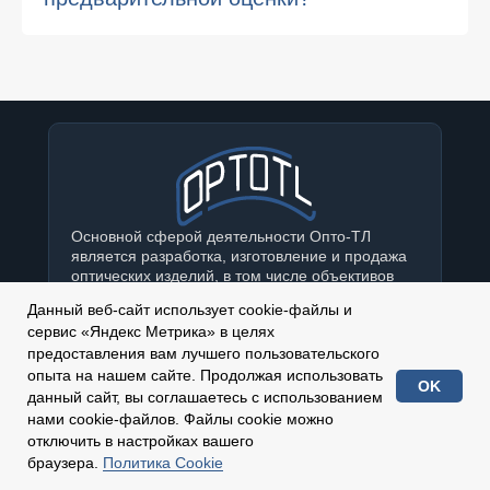
Основной сферой деятельности Опто-ТЛ
является разработка, изготовление и продажа
оптических изделий, в том числе объективов
для различных применений и приборов
Данный веб-сайт использует cookie-файлы и
оптического контроля (интерферометры,
сервис «Яндекс Метрика» в целях
интеллектуальное пробное стекло, прибор
предоставления вам лучшего пользовательского
контроля центрировки, фокометр и пр.)
опыта на нашем сайте. Продолжая использовать
О КОМПАНИИ
ОБЪЕКТИВЫ
ПРИБОРЫ КОНТРОЛЯ
OK
данный сайт, вы соглашаетесь с использованием
ОПТИЧЕСКИЕ ДЕТАЛИ
ПОКРЫТИЯ
КОНТАКТЫ
нами cookie-файлов. Файлы cookie можно
Опто-ТЛ – малое инновационно-
отключить в настройках вашего
промышленное предприятие, основанное в
браузера.
Политика Cookie
2002 году. Наша компания имеет