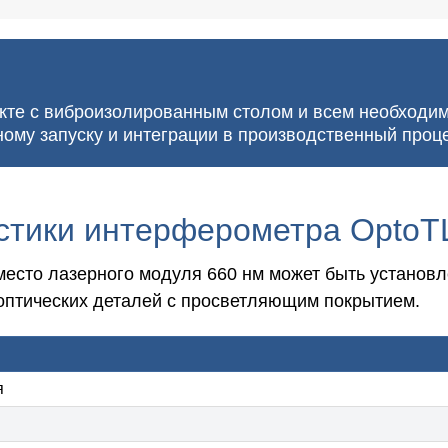
екте с виброизолированным столом и всем необход
ому запуску и интеграции в производственный проце
стики интерферометра OptoT
место лазерного модуля 660 нм может быть установ
птических деталей с просветляющим покрытием.
я