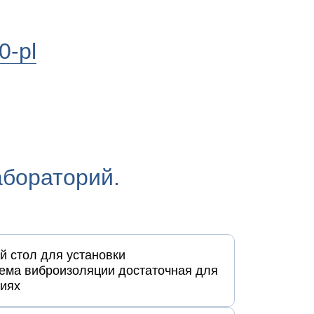
0-pl
абораторий.
 стол для установки
ема виброизоляции достаточная для
виях