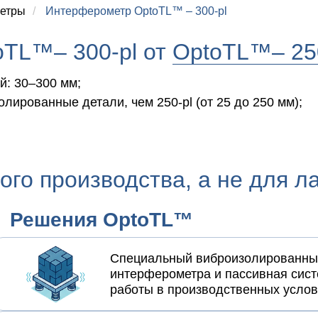
етры
/
Интерферометр OptoTL™ – 300-pl
oTL™– 300-pl от
OptoTL™– 25
ей:
30–300 мм;
олированные детали, чем 250-pl
(от 25 до 250 мм);
ого производства, а не для л
Решения OptoTL™
Специальный виброизолированный
интерферометра и пассивная сист
работы в производственных усло