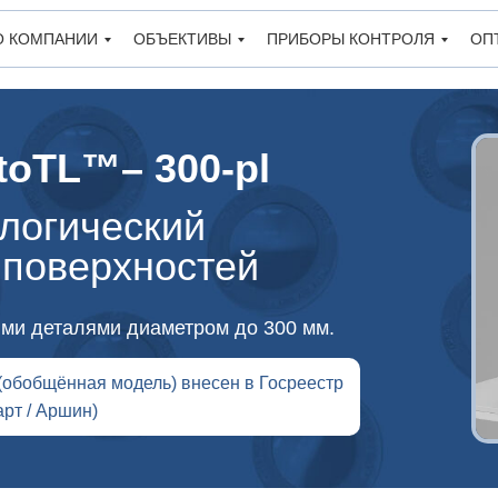
О КОМПАНИИ
ОБЪЕКТИВЫ
ПРИБОРЫ КОНТРОЛЯ
ОП
oTL™– 300-pl
логический
 поверхностей
ми деталями диаметром до 300 мм.
обобщённая модель) внесен в Госреестр
рт / Аршин)