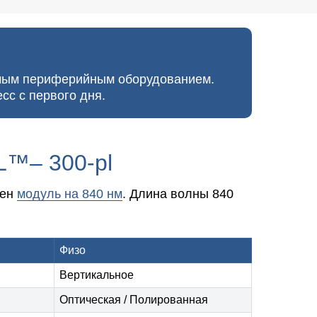
имым периферийным оборудованием.
сс с первого дня.
L™– 300-pl
лен
модуль на 840 нм
. Длина волны 840
Физо
Вертикальное
Оптическая / Полированная