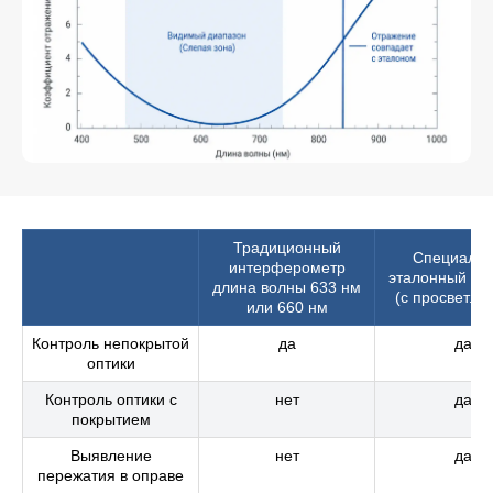
Традиционный
Специаль
интерферометр
эталонный об
длина волны 633 нм
(с просветле
или 660 нм
Контроль непокрытой
да
да
оптики
Контроль оптики с
нет
да
покрытием
Выявление
нет
да
пережатия в оправе