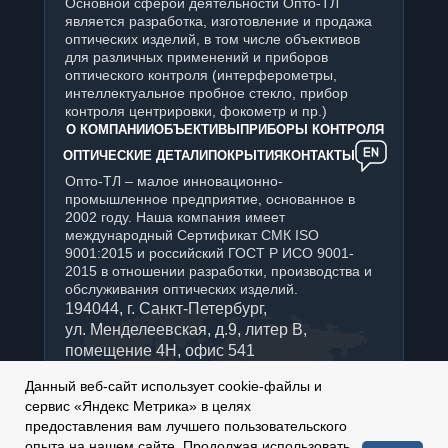
Основной сферой деятельности Опто-ТЛ
является разработка, изготовление и продажа
оптических изделий, в том числе объективов
для различных применений и приборов
оптического контроля (интерферометры,
интеллектуальное пробное стекло, прибор
контроля центрировки, фокометр и пр.)
О КОМПАНИИ
ОБЪЕКТИВЫ
ПРИБОРЫ КОНТРОЛЯ
ОПТИЧЕСКИЕ ДЕТАЛИ
ПОКРЫТИЯ
КОНТАКТЫ
Опто-ТЛ – малое инновационно-
промышленное предприятие, основанное в
2002 году. Наша компания имеет
международный Сертификат СМК ISO
9001:2015 и российский ГОСТ Р ИСО 9001-
2015 в отношении разработки, производства и
обслуживания оптических изделий.
194044, г. Санкт-Петербург,
ул. Менделеевская, д.9, литер В,
помещение 4Н, офис 541
+7 (812) 347-76-90
Данный веб-сайт использует cookie-файлы и
Отдел продаж:
сервис «Яндекс Метрика» в целях
sales@optotl.ru
предоставления вам лучшего пользовательского
По техническим вопросам:
опыта на нашем сайте. Продолжая использовать