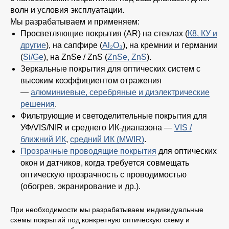
волн и условия эксплуатации.
Мы разрабатываем и применяем:
Просветляющие покрытия (AR) на стеклах (
К8, КУ и
другие
), на сапфире (
Al₂O₃
), на кремнии и германии
(
Si/Ge
), на ZnSe / ZnS (
ZnSe, ZnS
).
Зеркальные покрытия для оптических систем с
высоким коэффициентом отражения
—
алюминиевые, серебряные и диэлектрические
решения
.
Фильтрующие и светоделительные покрытия для
УФ/VIS/NIR и среднего ИК-диапазона —
VIS /
ближний ИК
,
средний ИК (MWIR)
.
Прозрачные проводящие покрытия
для оптических
окон и датчиков, когда требуется совмещать
оптическую прозрачность с проводимостью
(обогрев, экранирование и др.).
При необходимости мы разрабатываем индивидуальные
схемы покрытий под конкретную оптическую схему и