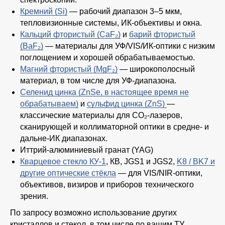
Кремний (Si)
— рабочий диапазон 3–5 мкм,
тепловизионные системы, ИК-объективы и окна.
Кальций фтористый (CaF₂)
и
барий фтористый
(BaF₂)
— материалы для УФ/VIS/ИК-оптики с низким
поглощением и хорошей обрабатываемостью.
Магний фтористый (MgF₂)
— широкополосный
материал, в том числе для УФ-диапазона.
Селенид цинка (ZnSe, в настоящее время не
обрабатываем)
и
сульфид цинка (ZnS)
—
классические материалы для CO₂-лазеров,
сканирующей и коллиматорной оптики в средне- и
дальне-ИК диапазонах.
Иттрий-алюминиевый гранат (YAG)
Кварцевое стекло КУ-1
, КВ, JGS1 и JGS2,
K8 / BK7 и
другие оптические стёкла
— для VIS/NIR-оптики,
объективов, визиров и приборов технического
зрения.
По запросу возможно использование других
кристаллов и стекол, в том числе по вашим ТУ.