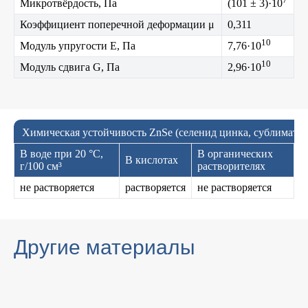
Микротвёрдость, Па
(101 ± 3)·10
Коэффициент поперечной деформации μ
0,311
10
Модуль упругости E, Па
7,76·10
10
Модуль сдвига G, Па
2,96·10
Химическая устойчивость ZnSe (селенид цинка, сублимат)
В воде при 20 °C,
В органических
В кислотах
г/100 см³
растворителях
не растворяется
растворяется
не растворяется
Другие материалы