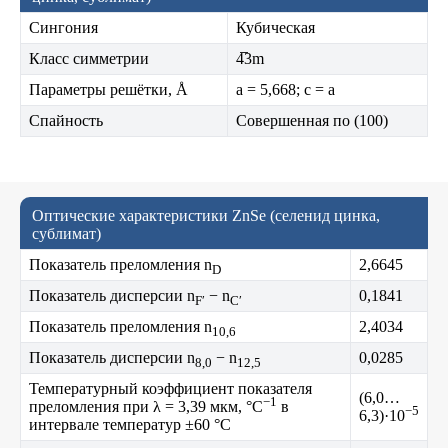
Сингония
Кубическая
Класс симметрии
4̅3m
Параметры решётки, Å
a = 5,668; c = a
Спайность
Совершенная по (100)
Оптические характеристики ZnSe (селенид цинка,
сублимат)
Показатель преломления n
2,6645
D
Показатель дисперсии n
− n
0,1841
F′
C′
Показатель преломления n
2,4034
10,6
Показатель дисперсии n
− n
0,0285
8,0
12,5
Температурный коэффициент показателя
(6,0…
−1
преломления при λ = 3,39 мкм, °C
в
−5
6,3)·10
интервале температур ±60 °C