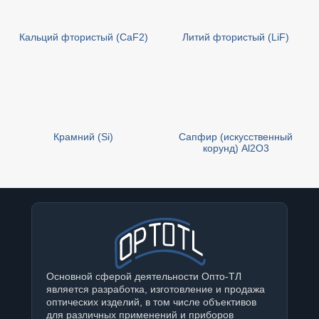
Кальций фтористый (CaF2)
Литий фтористый (LiF)
Крамний (Si)
Сапфир (искусственный
корунд) Al2O3
Основной сферой деятельности Опто-ТЛ
является разработка, изготовление и продажа
оптических изделий, в том числе объективов
для различных применений и приборов