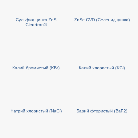
Сульфид цинка ZnS
ZnSe CVD (Селенид цинка)
Cleartran®
Калий бромистый (KBr)
Калий хлористый (KCl)
Натрий хлористый (NaCl)
Барий фтористый (BaF2)