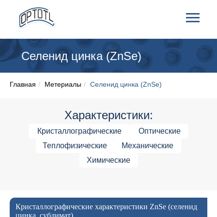
Селенид цинка (ZnSe)
Главная
/
Метериалы
/
Селенид цинка (ZnSe)
Характеристики:
Кристаллографические
Оптические
Теплофизические
Механические
Химические
Кристаллографические характеристики ZnSe (селенид
цинка, сублимат)