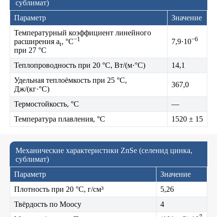
сублимат)
Параметр
Значение
Температурный коэффициент линейного
−1
−6
расширения a
, °C
7,9·10
t
при 27 °C
Теплопроводность при 20 °C, Вт/(м·°C)
14,1
Удельная теплоёмкость при 25 °C,
367,0
Дж/(кг·°C)
Термостойкость, °C
—
Температура плавления, °C
1520 ± 15
Механические характеристики ZnSe (селенид цинка,
сублимат)
Параметр
Значение
Плотность при 20 °C, г/см³
5,26
Твёрдость по Моосу
4
7