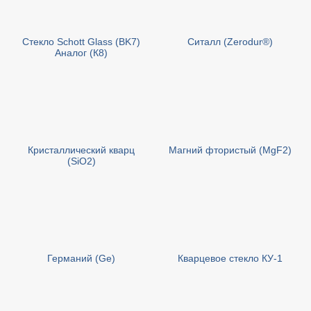
Стекло Schott Glass (BK7)
Cиталл (Zerodur®)
Аналог (К8)
Кристаллический кварц
Магний фтористый (MgF2)
(SiO2)
Германий (Ge)
Кварцевое стекло КУ-1