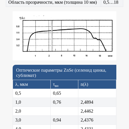
Область прозрачности, мкм (толщина 10 мм)
0,5…18
Оптические параметры ZnSe (селенид цинка,
сублимат)
λ, мкм
τ
n(λ)
вн
0,5
0,65
1,0
0,76
2,4894
2,0
2,4462
3,0
0,94
2,4376
4,0
2,4331