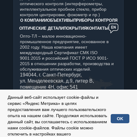
оптического контроля (интерферометры,
интеллектуальное пробное стекло, прибор
контроля центрировки, фокометр и пр.)
О КОМПАНИИ
ОБЪЕКТИВЫ
ПРИБОРЫ КОНТРОЛЯ
ОПТИЧЕСКИЕ ДЕТАЛИ
ПОКРЫТИЯ
КОНТАКТЫ
Опто-ТЛ – малое инновационно-
промышленное предприятие, основанное в
2002 году. Наша компания имеет
международный Сертификат СМК ISO
9001:2015 и российский ГОСТ Р ИСО 9001-
2015 в отношении разработки, производства и
обслуживания оптических изделий.
194044, г. Санкт-Петербург,
ул. Менделеевская, д.9, литер В,
помещение 4Н, офис 541
+7 (812) 347-76-90
Данный веб-сайт использует cookie-файлы и
Отдел продаж:
сервис «Яндекс Метрика» в целях
sales@optotl.ru
предоставления вам лучшего пользовательского
По техническим вопросам:
опыта на нашем сайте. Продолжая использовать
OK
technical_service@optotl.ru
данный сайт, вы соглашаетесь с использованием
нами cookie-файлов. Файлы cookie можно
2002-
2026
© ООО «Опто-ТЛ»
отключить в настройках вашего