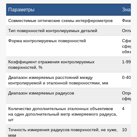
Параметры
Значе
Совместимые оптические схемы интерферометров
Физо
Тип поверхностей контролируемых деталей
Оптиче
Форма контролируемых поверхностей
Сферич
сферич
обязат
Коэффициент отражения контролируемых
1-99
поверхностей, %
Диапазон измеряемых расстояний между
0-400
контролируемой и эталонной поверхностями, мм
Диапазон измеряемых радиусов
Опреде
сферич
Количество дополнительных эталонных объективов
4
на один дополнительный метр измеряемого радиуса,
шт
Точность измерения радиусов поверхностей, не хуже,
10
мкм