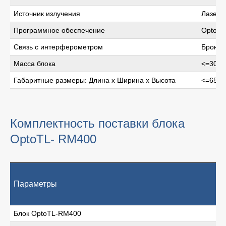
Источник излучения
Лазерн
Программное обеспечение
OptoTL-
Связь с интерферометром
Бронир
Масса блока
<=30 k
Габаритные размеры: Длина x Ширина x Высота
<=650м
Комплектность поставки блока
OptoTL- RM400
Параметры
Блок OptoTL-RM400