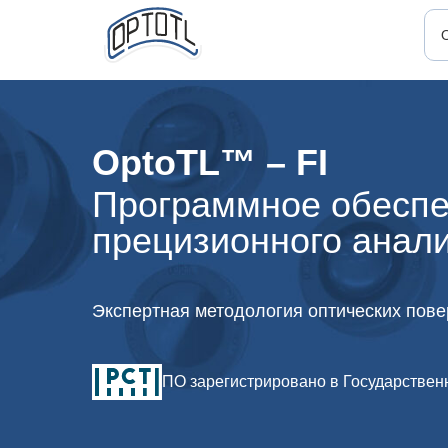
OptoTL™ – FI
Программное обеспе
прецизионного анал
Экспертная методология оптических пове
ПО зарегистрировано в Государствен