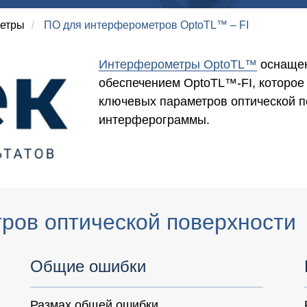
етры
/
ПО для интерферометров OptoTL™ – FI
Интерферометры OptoTL™
оснаще
обеспечением OptoTL™-FI, которое
ключевых параметров оптической п
интерферограммы.
ров оптической поверхности
Общие ошибки
Размах общей ошибки