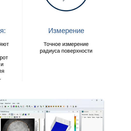
я:
Измерение
ляют
Точное измерение
радиуса поверхности
рот
 и
ля
.