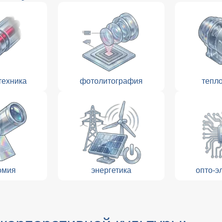
техника
фотолитография
тепл
омия
энергетика
опто-э