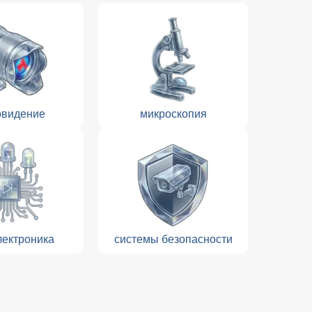
овидение
микроскопия
лектроника
системы безопасности