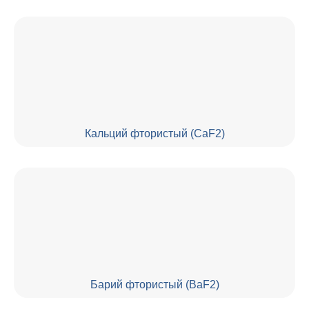
Кальций фтористый (CaF2)
Барий фтористый (BaF2)