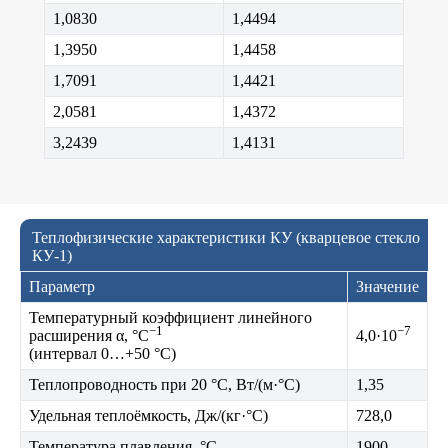
1,0830
1,4494
1,3950
1,4458
1,7091
1,4421
2,0581
1,4372
3,2439
1,4131
Теплофизические характеристики КУ (кварцевое стекло
КУ-1)
Параметр
Значение
Температурный коэффициент линейного
−1
−7
расширения α, °C
4,0·10
(интервал 0…+50 °C)
Теплопроводность при 20 °C, Вт/(м·°C)
1,35
Удельная теплоёмкость, Дж/(кг·°C)
728,0
Температура плавления, °C
1900