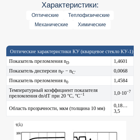
Характеристики:
Оптические
Теплофизические
Механические
Химические
Оптические характеристики КУ (кварцевое стекло КУ-1)
Показатель преломления n
1,4601
D
Показатель дисперсии n
− n
0,0068
F′
C′
Показатель преломления n
1,4584
0
Температурный коэффициент показателя
−7
1,0·10
−1
преломления dn/dT при 20 °C, °C
0,18…
Область прозрачности, мкм (толщина 10 мм)
3,5