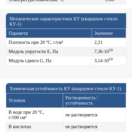
Механические характеристики КУ (кварцевое стекло
КУ-1)
Параметр
Значение
Плотность при 20 °C, г/см³
2,21
10
Модуль упругости E, Па
7,36·10
10
Модуль сдвига G, Па
3,14·10
Химическая устойчивость КУ (кварцевое стекло КУ-1)
Растворимость /
Условия
устойчивость
В воде при 20 °C,
не растворяется
г/100 см³
В кислотах
не растворяется