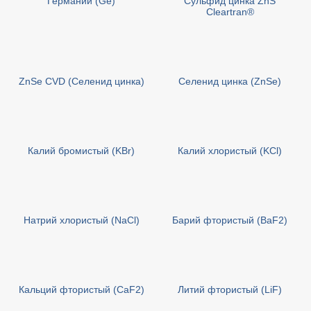
Германий (Ge)
Сульфид цинка ZnS
Cleartran®
ZnSe CVD (Селенид цинка)
Селенид цинка (ZnSe)
Калий бромистый (KBr)
Калий хлористый (KCl)
Натрий хлористый (NaCl)
Барий фтористый (BaF2)
Кальций фтористый (CaF2)
Литий фтористый (LiF)