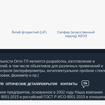
Литий фтористый (LiF)
Сапфир (искусственный
корунд) Al2O3
ьности Опто-ТЛ является разработка, изготовление и
елий, в том числе объективов для различных применений и
онтроля (интерферометры, интеллектуальное пробное стекл
овки, фокометр и пр.)
ЛЯ
ОПТИЧЕСКИЕ ДЕТАЛИ
ПОКРЫТИЯ
КОНТАКТЫ
ое предприятие, основанное в 2002 году. Наша компания
9001:2015 и российский ГОСТ Р ИСО 9001-2015 в отношен
птических изделий.