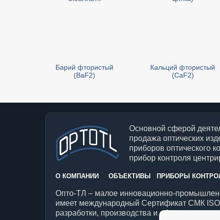
Барий фтористый
Кальций фтористый
(BaF2)
(CaF2)
Основной сферой деятел
продажа оптических изд
приборов оптического к
прибор контроля центрир
О КОМПАНИИ
ОБЪЕКТИВЫ
ПРИБОРЫ КОНТРО
Опто-ТЛ – малое инновационно-промышленн
имеет международный Сертификат СМК ISO 
разработки, производства и обслуживания о