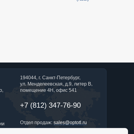
194044, г. Санкт-Петербург,
ул. Менделеевская, д.9, литер В,
о,
помещение 4Н, офис 541
+7 (812) 347-76-90
Отдел продаж:
sales@optotl.ru
ии