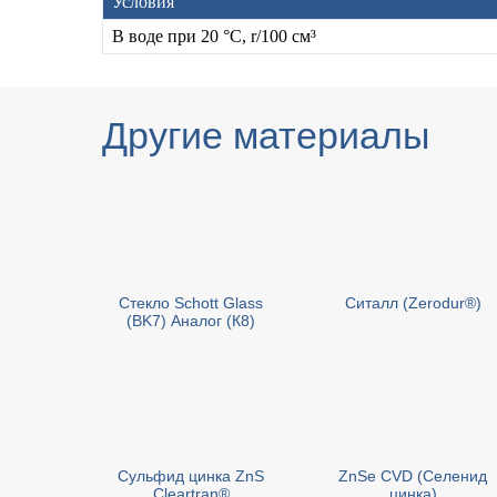
Условия
В воде при 20 °C, r/100 см³
Другие материалы
Стекло Schott Glass
Cиталл (Zerodur®)
(BK7) Аналог (К8)
Сульфид цинка ZnS
ZnSe CVD (Селенид
Cleartran®
цинка)