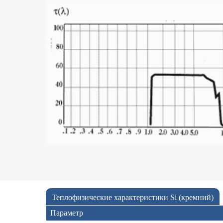
Теплофизические характеристики Si (кремний)
Параметр