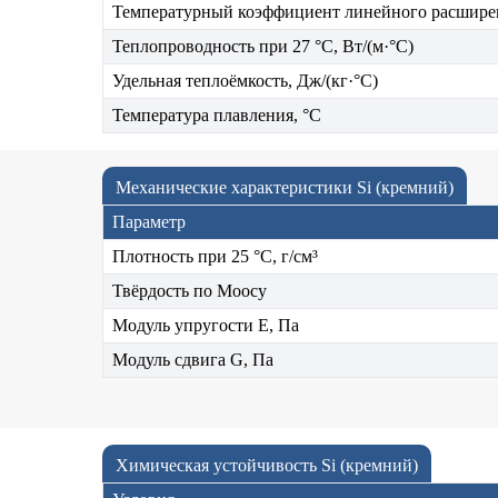
Температурный коэффициент линейного расшире
Теплопроводность при 27 °C, Вт/(м·°C)
Удельная теплоёмкость, Дж/(кг·°C)
Температура плавления, °C
Механические характеристики Si (кремний)
Параметр
Плотность при 25 °C, г/см³
Твёрдость по Моосу
Модуль упругости E, Па
Модуль сдвига G, Па
Химическая устойчивость Si (кремний)