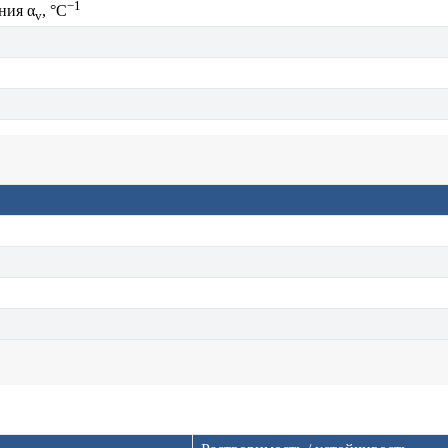
−1
ния α
, °C
v