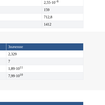
−6
2,55·10
159
712,8
1412
Значение
2,329
7
11
1,89·10
10
7,99·10