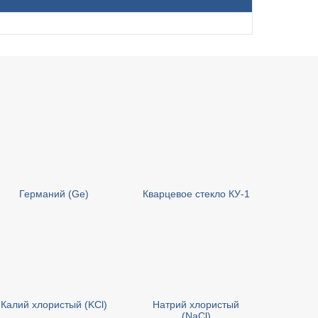
Германий (Ge)
Кварцевое стекло КУ-1
Калий хлористый (KCl)
Натрий хлористый
(NaCl)