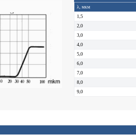
λ, мкм
1,5
2,0
3,0
4,0
5,0
6,0
7,0
8,0
9,0