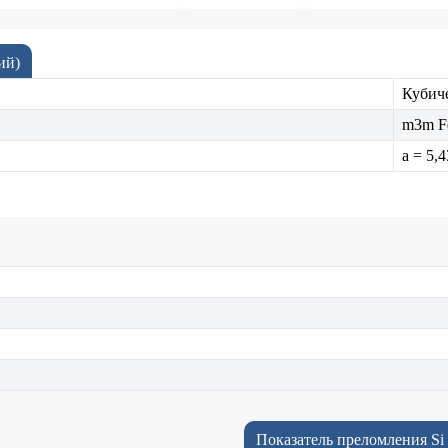
ий)
Кубич
m3m F
a = 5,
Показатель преломления Si