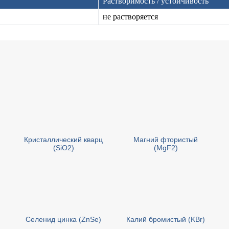
Растворимость / устойчивость
не растворяется
Кристаллический кварц
Магний фтористый
(SiO2)
(MgF2)
Селенид цинка (ZnSe)
Калий бромистый (KBr)