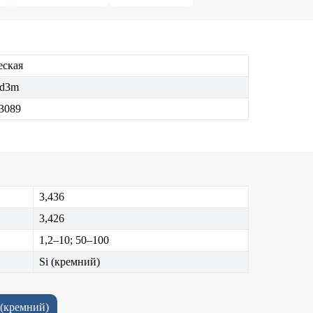
еская
d3m
43089
3,436
3,426
1,2–10; 50–100
Si (кремний)
 (кремний)