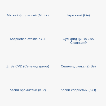
Магний фтористый (MgF2)
Германий (Ge)
Кварцевое стекло КУ-1
Сульфид цинка ZnS
Cleartran®
ZnSe CVD (Селенид цинка)
Селенид цинка (ZnSe)
Калий бромистый (KBr)
Калий хлористый (KCl)