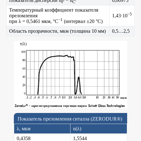
Показатель дисперсии n
− n
0,00975
F′
C′
Температурный коэффициент показателя
−5
преломления
1,43·10
−1
при λ = 0,5461 мкм, °C
(интервал ±20 °C)
Область прозрачности, мкм (толщина 10 мм)
0,5…2,5
Показатель преломления ситалла (ZERODUR®)
λ, мкм
n(λ)
0,4358
1,5544