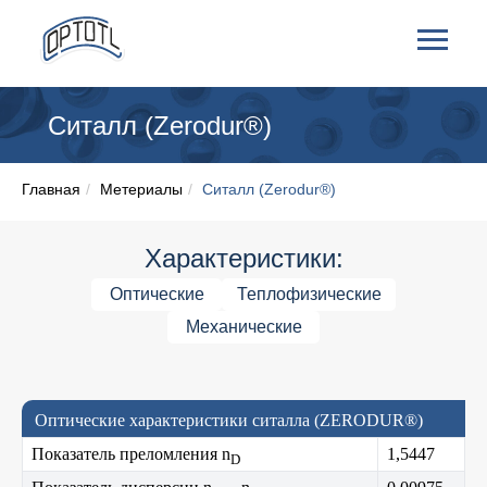
Cиталл (Zerodur®)
Главная
/
Метериалы
/
Cиталл (Zerodur®)
Характеристики:
Оптические
Теплофизические
Механические
Оптические характеристики ситалла (ZERODUR®)
Показатель преломления n
1,5447
D