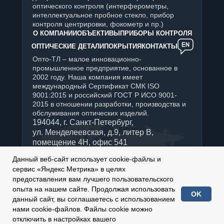
оптического контроля (интерферометры,
интеллектуальное пробное стекло, прибор
контроля центрировки, фокометр и пр.)
О КОМПАНИИ
ОБЪЕКТИВЫ
ПРИБОРЫ КОНТРОЛЯ
ОПТИЧЕСКИЕ ДЕТАЛИ
ПОКРЫТИЯ
КОНТАКТЫ
Опто-ТЛ – малое инновационно-
промышленное предприятие, основанное в
2002 году. Наша компания имеет
международный Сертификат СМК ISO
9001:2015 и российский ГОСТ Р ИСО 9001-
2015 в отношении разработки, производства и
обслуживания оптических изделий.
194044, г. Санкт-Петербург,
ул. Менделеевская, д.9, литер В,
помещение 4Н, офис 541
+7 (812) 347-76-90
Данный веб-сайт использует cookie-файлы и
Отдел продаж:
сервис «Яндекс Метрика» в целях
sales@optotl.ru
предоставления вам лучшего пользовательского
По техническим вопросам:
опыта на нашем сайте. Продолжая использовать
OK
technical_service@optotl.ru
данный сайт, вы соглашаетесь с использованием
нами cookie-файлов. Файлы cookie можно
2002-
2026
© ООО «Опто-ТЛ»
отключить в настройках вашего