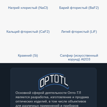
Натрий хлористый (NaCl)
Барий фтористый (BaF2)
Кальций фтористый (CaF2)
Литий фтористый (LiF)
Крамний (Si)
Сапфир (искусственный
корунд) Al2O3
Основной сферой деятельности Опто-ТЛ
является разработка, изготовление и продажа
оптических изделий, в том числе объективов
для различных применений и приборов