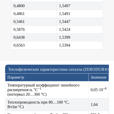
0,4800
1,5497
0,4861
1,5491
0,5461
1,5447
0,5876
1,5424
0,6438
1,5399
0,6563
1,5394
Теплофизические характеристики ситалла (ZERODUR®)
Параметр
Значение
Температурный коэффициент линейного
−1
−6
расширения α, °C
0,05·10
(интервал 20…300 °C)
Теплопроводность при 80…100 °C,
1,64
Вт/(м·°C)