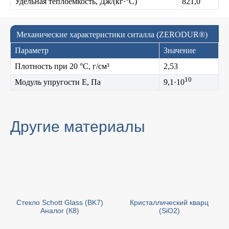
Удельная теплоёмкость, Дж/(кг·°C)
821,0
Механические характеристики ситалла (ZERODUR®)
Параметр
Значение
Плотность при 20 °C, г/см³
2,53
10
Модуль упругости E, Па
9,1·10
Другие материалы
Стекло Schott Glass (BK7)
Кристаллический кварц
Аналог (К8)
(SiO2)