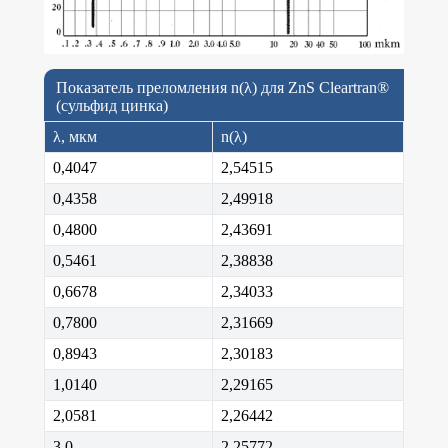
Показатель преломления n(λ) для ZnS Cleartran®
(сульфид цинка)
λ, мкм
n(λ)
0,4047
2,54515
0,4358
2,49918
0,4800
2,43691
0,5461
2,38838
0,6678
2,34033
0,7800
2,31669
0,8943
2,30183
1,0140
2,29165
2,0581
2,26442
3,0
2,25772