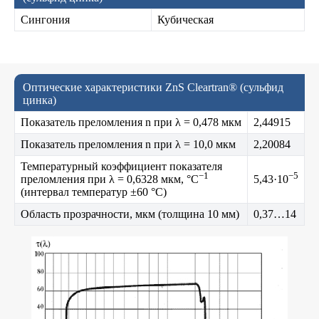
Сингония
Кубическая
Оптические характеристики ZnS Cleartran® (сульфид
цинка)
Показатель преломления n при λ = 0,478 мкм
2,44915
Показатель преломления n при λ = 10,0 мкм
2,20084
Температурный коэффициент показателя
−1
−5
преломления при λ = 0,6328 мкм, °C
5,43·10
(интервал температур ±60 °C)
Область прозрачности, мкм (толщина 10 мм)
0,37…14