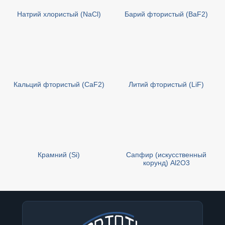
Натрий хлористый (NaCl)
Барий фтористый (BaF2)
Кальций фтористый (CaF2)
Литий фтористый (LiF)
Крамний (Si)
Сапфир (искусственный
корунд) Al2O3