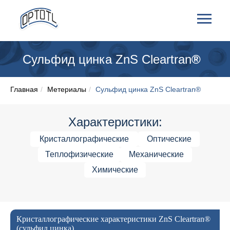
Сульфид цинка ZnS Cleartran
®
Главная
/
Метериалы
/
Сульфид цинка ZnS Cleartran®
Характеристики:
Кристаллографические
Оптические
Теплофизические
Механические
Химические
Кристаллографические характеристики ZnS Cleartran®
(сульфид цинка)