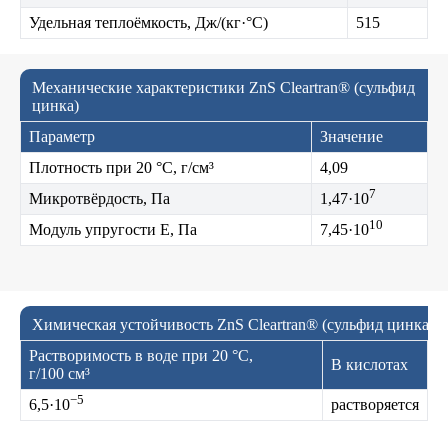
Удельная теплоёмкость, Дж/(кг·°C)
515
Механические характеристики ZnS Cleartran® (сульфид
цинка)
Параметр
Значение
Плотность при 20 °C, г/см³
4,09
7
Микротвёрдость, Па
1,47·10
10
Модуль упругости E, Па
7,45·10
Химическая устойчивость ZnS Cleartran® (сульфид цинка)
Растворимость в воде при 20 °C,
В кислотах
г/100 см³
−5
6,5·10
растворяется