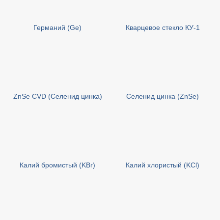
Германий (Ge)
Кварцевое стекло КУ-1
ZnSe CVD (Селенид цинка)
Селенид цинка (ZnSe)
Калий бромистый (KBr)
Калий хлористый (KCl)