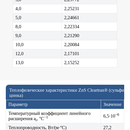
4,0
2,25231
5,0
2,24661
8,0
2,22334
9,0
2,21290
10,0
2,20084
12,0
2,17101
13,0
2,15252
Теплофизические характеристики ZnS Cleartran® (сульфид
цинка)
Параметр
Значение
Температурный коэффициент линейного
−6
6,5·10
−1
расширения a
, °C
t
Теплопроводность, Вт/(м·°C)
27,2