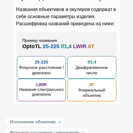
Названия объективов и окуляров содержат в
себе основные параметры изделия.
Расшифровка названий приведена на ниже:
Пример названия
OptoTL
25-225
f/1,4
LWIR
AT
25-225
f/1,4
Фокусное расстояние /
Диафрагменное
диапазон
число
LWIR
AT
Название спектрального
Атермальный
диапазона
объектив
Исполнение объектива
Фокусное расстояние / увеличение