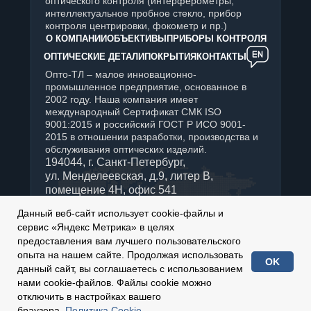
оптического контроля (интерферометры,
интеллектуальное пробное стекло, прибор
контроля центрировки, фокометр и пр.)
О КОМПАНИИ
ОБЪЕКТИВЫ
ПРИБОРЫ КОНТРОЛЯ
ОПТИЧЕСКИЕ ДЕТАЛИ
ПОКРЫТИЯ
КОНТАКТЫ
Опто-ТЛ – малое инновационно-
промышленное предприятие, основанное в
2002 году. Наша компания имеет
международный Сертификат СМК ISO
9001:2015 и российский ГОСТ Р ИСО 9001-
2015 в отношении разработки, производства и
обслуживания оптических изделий.
194044, г. Санкт-Петербург,
ул. Менделеевская, д.9, литер В,
помещение 4Н, офис 541
+7 (812) 347-76-90
Данный веб-сайт использует cookie-файлы и
Отдел продаж:
сервис «Яндекс Метрика» в целях
sales@optotl.ru
предоставления вам лучшего пользовательского
По техническим вопросам:
опыта на нашем сайте. Продолжая использовать
OK
technical_service@optotl.ru
данный сайт, вы соглашаетесь с использованием
нами cookie-файлов. Файлы cookie можно
2002-
2026
© ООО «Опто-ТЛ»
отключить в настройках вашего
Сделано в
СОТБИ
браузера.
Политика Cookie