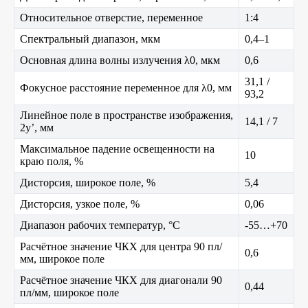
Относительное отверстие, переменное
1:4
Спектральный диапазон, мкм
0,4–1
Основная длина волны излучения λ0, мкм
0,6
31,1 /
Фокусное расстояние переменное для λ0, мм
93,2
Линейное поле в пространстве изображения,
14,1 / 7
2y’, мм
Максимальное падение освещенности на
10
краю поля, %
Дисторсия, широкое поле, %
5,4
Дисторсия, узкое поле, %
0,06
Диапазон рабочих температур, °C
-55…+70
Расчётное значение ЧКХ для центра 90 пл/
0,6
мм, широкое поле
Расчётное значение ЧКХ для диагонали 90
0,44
пл/мм, широкое поле