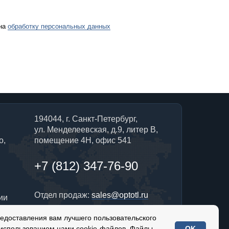
 на
обработку персональных данных
194044, г. Санкт-Петербург,
ул. Менделеевская, д.9, литер В,
о,
помещение 4Н, офис 541
+7 (812) 347-76-90
Отдел продаж:
sales@optotl.ru
ии
редоставления вам лучшего пользовательского
По техническим вопросам:
 использованием нами cookie-файлов. Файлы
OK