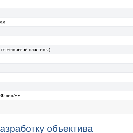
 мм
м германиевой пластины)
 30 лин/мм
разработку объектива