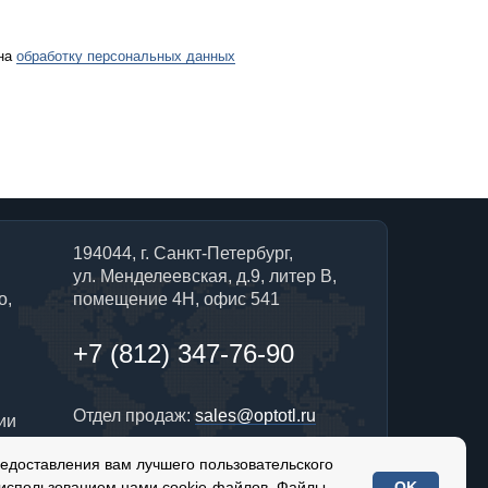
 на
обработку персональных данных
194044, г. Санкт-Петербург,
ул. Менделеевская, д.9, литер В,
о,
помещение 4Н, офис 541
+7 (812) 347-76-90
Отдел продаж:
sales@optotl.ru
ии
редоставления вам лучшего пользовательского
По техническим вопросам:
 использованием нами cookie-файлов. Файлы
OK