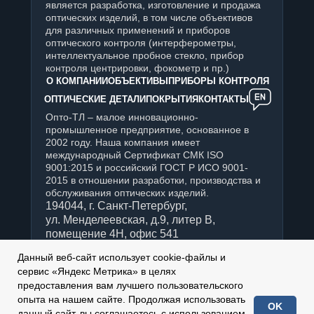
является разработка, изготовление и продажа
оптических изделий, в том числе объективов
для различных применений и приборов
оптического контроля (интерферометры,
интеллектуальное пробное стекло, прибор
контроля центрировки, фокометр и пр.)
О КОМПАНИИ
ОБЪЕКТИВЫ
ПРИБОРЫ КОНТРОЛЯ
ОПТИЧЕСКИЕ ДЕТАЛИ
ПОКРЫТИЯ
КОНТАКТЫ
Опто-ТЛ – малое инновационно-
промышленное предприятие, основанное в
2002 году. Наша компания имеет
международный Сертификат СМК ISO
9001:2015 и российский ГОСТ Р ИСО 9001-
2015 в отношении разработки, производства и
обслуживания оптических изделий.
194044, г. Санкт-Петербург,
ул. Менделеевская, д.9, литер В,
помещение 4Н, офис 541
+7 (812) 347-76-90
Данный веб-сайт использует cookie-файлы и
Отдел продаж:
сервис «Яндекс Метрика» в целях
sales@optotl.ru
предоставления вам лучшего пользовательского
По техническим вопросам:
опыта на нашем сайте. Продолжая использовать
OK
technical_service@optotl.ru
данный сайт, вы соглашаетесь с использованием