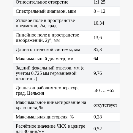
Относительное отверстие
1:1,25
Спектральный диапазон, мкм
8 – 12
Угловое поле в пространстве
10,34
предметов, 2ω, град
Линейное поле в пространстве
13,6
изображений, 2y’, мм
Длина оптической системы, мм
85,3
Максимальный диаметр, мм
64
Задний фокальный отрезок, мм (с
учетом 0,725 мм германиевой
9,76
пластины)
Диапазон рабочих температур,
-40 … +65
град. Цельсия
Максимальное виньетирование на
отсутствует
краю поля, %
Максимальная дисторсия, %
0,28
Расчётное значение ЧКХ в центре
0,52
для 30 лин/мм