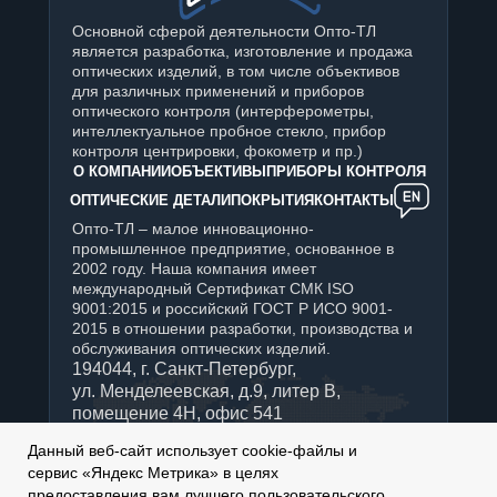
Основной сферой деятельности Опто-ТЛ
является разработка, изготовление и продажа
оптических изделий, в том числе объективов
для различных применений и приборов
оптического контроля (интерферометры,
интеллектуальное пробное стекло, прибор
контроля центрировки, фокометр и пр.)
О КОМПАНИИ
ОБЪЕКТИВЫ
ПРИБОРЫ КОНТРОЛЯ
ОПТИЧЕСКИЕ ДЕТАЛИ
ПОКРЫТИЯ
КОНТАКТЫ
Опто-ТЛ – малое инновационно-
промышленное предприятие, основанное в
2002 году. Наша компания имеет
международный Сертификат СМК ISO
9001:2015 и российский ГОСТ Р ИСО 9001-
2015 в отношении разработки, производства и
обслуживания оптических изделий.
194044, г. Санкт-Петербург,
ул. Менделеевская, д.9, литер В,
помещение 4Н, офис 541
+7 (812) 347-76-90
Данный веб-сайт использует cookie-файлы и
Отдел продаж:
сервис «Яндекс Метрика» в целях
sales@optotl.ru
предоставления вам лучшего пользовательского