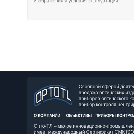
Основной сферой деятел
продажа оптических изд
приборов оптического к
прибор контроля центрир
О КОМПАНИИ
ОБЪЕКТИВЫ
ПРИБОРЫ КОНТРО
Опто-ТЛ – малое инновационно-промышленн
имеет международный Сертификат СМК ISO 