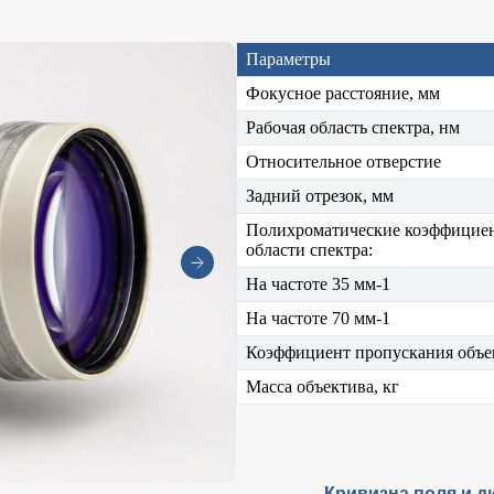
Параметры
Фокусное расстояние, мм
Рабочая область спектра, нм
Относительное отверстие
Задний отрезок, мм
Полихроматические коэффициен
области спектра:
На частоте 35 мм-1
На частоте 70 мм-1
Коэффициент пропускания объек
Масса объектива, кг
Кривизна поля и д