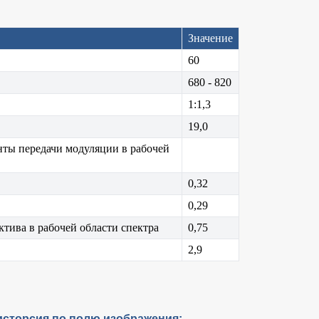
Значение
60
680 - 820
1:1,3
19,0
ты передачи модуляции в рабочей
0,32
0,29
тива в рабочей области спектра
0,75
2,9
исторсия по полю изображения: