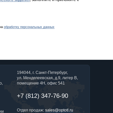
 на
обработку персональных данных
194044, г. Санкт-Петербург,
ул. Менделеевская, д.9, литер В,
о,
помещение 4Н, офис 541
+7 (812) 347-76-90
Отдел продаж:
sales@optotl.ru
ии