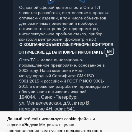
Основной сферой деятельности Опто-ТЛ
является разработка, изготовление и продажа
оптических изделий, в том числе объективов
для различных применений и приборов
оптического контроля (интерферометры,
интеллектуальное пробное стекло, прибор
контроля центрировки, фокометр и пр.)
О КОМПАНИИ
ОБЪЕКТИВЫ
ПРИБОРЫ КОНТРОЛЯ
ОПТИЧЕСКИЕ ДЕТАЛИ
ПОКРЫТИЯ
КОНТАКТЫ
Опто-ТЛ – малое инновационно-
промышленное предприятие, основанное в
2002 году. Наша компания имеет
международный Сертификат СМК ISO
9001:2015 и российский ГОСТ Р ИСО 9001-
2015 в отношении разработки, производства и
обслуживания оптических изделий.
194044, г. Санкт-Петербург,
ул. Менделеевская, д.9, литер В,
помещение 4Н, офис 541
+7 (812) 347-76-90
Данный веб-сайт использует cookie-файлы и
Отдел продаж:
сервис «Яндекс Метрика» в целях
sales@optotl.ru
предоставления вам лучшего пользовательского