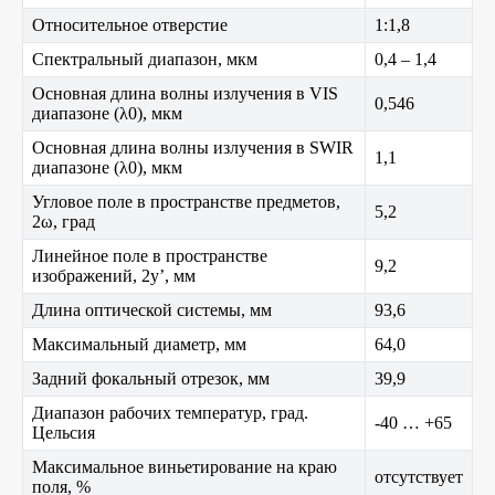
Относительное отверстие
1:1,8
Спектральный диапазон, мкм
0,4 – 1,4
Основная длина волны излучения в VIS
0,546
диапазоне (λ0), мкм
Основная длина волны излучения в SWIR
1,1
диапазоне (λ0), мкм
Угловое поле в пространстве предметов,
5,2
2ω, град
Линейное поле в пространстве
9,2
изображений, 2y’, мм
Длина оптической системы, мм
93,6
Максимальный диаметр, мм
64,0
Задний фокальный отрезок, мм
39,9
Диапазон рабочих температур, град.
-40 … +65
Цельсия
Максимальное виньетирование на краю
отсутствует
поля, %