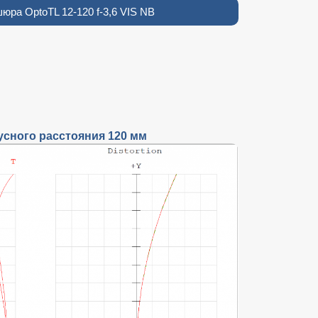
юра OptoTL 12-120 f-3,6 VIS NB
усного расстояния 120 мм