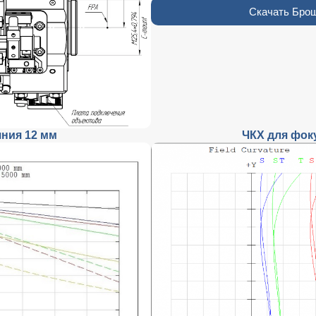
Скачать Брош
яния 12 мм
ЧКХ для фок