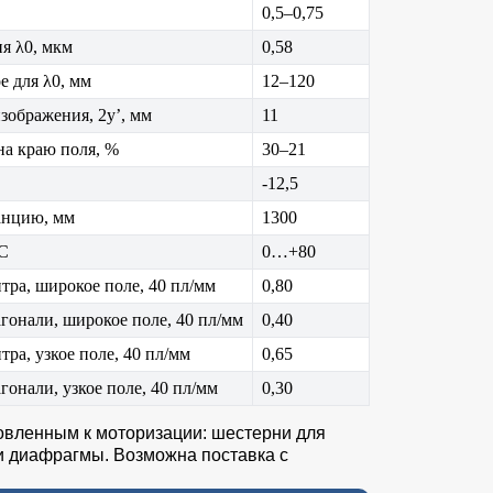
0,5–0,75
я λ0, мкм
0,58
е для λ0, мм
12–120
зображения, 2y’, мм
11
а краю поля, %
30–21
-12,5
анцию, мм
1300
°C
0…+80
тра, широкое поле, 40 пл/мм
0,80
гонали, широкое поле, 40 пл/мм
0,40
ра, узкое поле, 40 пл/мм
0,65
гонали, узкое поле, 40 пл/мм
0,30
овленным к моторизации: шестерни для
и диафрагмы. Возможна поставка с