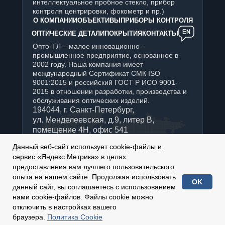
интеллектуальное пробное стекло, прибор
контроля центрировки, фокометр и пр.)
О КОМПАНИИ
ОБЪЕКТИВЫ
ПРИБОРЫ КОНТРОЛЯ
ОПТИЧЕСКИЕ ДЕТАЛИ
ПОКРЫТИЯ
КОНТАКТЫ
Опто-ТЛ – малое инновационно-
промышленное предприятие, основанное в
2002 году. Наша компания имеет
международный Сертификат СМК ISO
9001:2015 и российский ГОСТ Р ИСО 9001-
2015 в отношении разработки, производства и
обслуживания оптических изделий.
194044, г. Санкт-Петербург,
ул. Менделеевская, д.9, литер В,
помещение 4Н, офис 541
+7 (812) 347-76-90
Данный веб-сайт использует cookie-файлы и
Отдел продаж:
сервис «Яндекс Метрика» в целях
sales@optotl.ru
предоставления вам лучшего пользовательского
По техническим вопросам:
опыта на нашем сайте. Продолжая использовать
OK
technical_service@optotl.ru
данный сайт, вы соглашаетесь с использованием
нами cookie-файлов. Файлы cookie можно
2002-
2026
© ООО «Опто-ТЛ»
отключить в настройках вашего
Сделано в
СОТБИ
браузера.
Политика Cookie