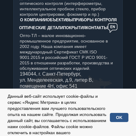
оптического контроля (интерферометры,
интеллектуальное пробное стекло, прибор
контроля центрировки, фокометр и пр.)
О КОМПАНИИ
ОБЪЕКТИВЫ
ПРИБОРЫ КОНТРОЛЯ
ОПТИЧЕСКИЕ ДЕТАЛИ
ПОКРЫТИЯ
КОНТАКТЫ
Опто-ТЛ – малое инновационно-
промышленное предприятие, основанное в
2002 году. Наша компания имеет
международный Сертификат СМК ISO
9001:2015 и российский ГОСТ Р ИСО 9001-
2015 в отношении разработки, производства и
обслуживания оптических изделий.
194044, г. Санкт-Петербург,
ул. Менделеевская, д.9, литер В,
помещение 4Н, офис 541
+7 (812) 347-76-90
Данный веб-сайт использует cookie-файлы и
Отдел продаж:
сервис «Яндекс Метрика» в целях
sales@optotl.ru
предоставления вам лучшего пользовательского
По техническим вопросам:
опыта на нашем сайте. Продолжая использовать
OK
technical_service@optotl.ru
данный сайт, вы соглашаетесь с использованием
нами cookie-файлов. Файлы cookie можно
2002-
2026
© ООО «Опто-ТЛ»
отключить в настройках вашего