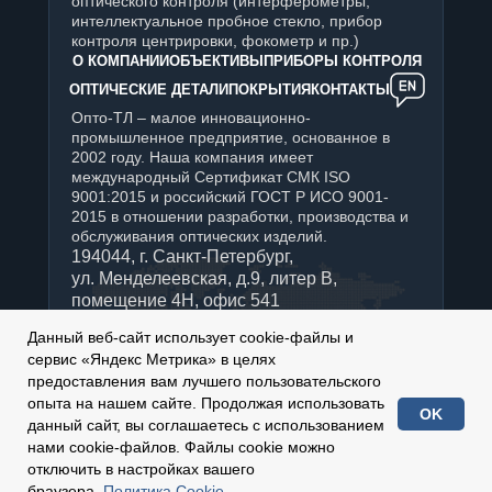
оптического контроля (интерферометры,
интеллектуальное пробное стекло, прибор
контроля центрировки, фокометр и пр.)
О КОМПАНИИ
ОБЪЕКТИВЫ
ПРИБОРЫ КОНТРОЛЯ
ОПТИЧЕСКИЕ ДЕТАЛИ
ПОКРЫТИЯ
КОНТАКТЫ
Опто-ТЛ – малое инновационно-
промышленное предприятие, основанное в
2002 году. Наша компания имеет
международный Сертификат СМК ISO
9001:2015 и российский ГОСТ Р ИСО 9001-
2015 в отношении разработки, производства и
обслуживания оптических изделий.
194044, г. Санкт-Петербург,
ул. Менделеевская, д.9, литер В,
помещение 4Н, офис 541
+7 (812) 347-76-90
Данный веб-сайт использует cookie-файлы и
Отдел продаж:
сервис «Яндекс Метрика» в целях
sales@optotl.ru
предоставления вам лучшего пользовательского
По техническим вопросам:
опыта на нашем сайте. Продолжая использовать
OK
technical_service@optotl.ru
данный сайт, вы соглашаетесь с использованием
нами cookie-файлов. Файлы cookie можно
2002-
2026
© ООО «Опто-ТЛ»
отключить в настройках вашего
Сделано в
СОТБИ
браузера.
Политика Cookie