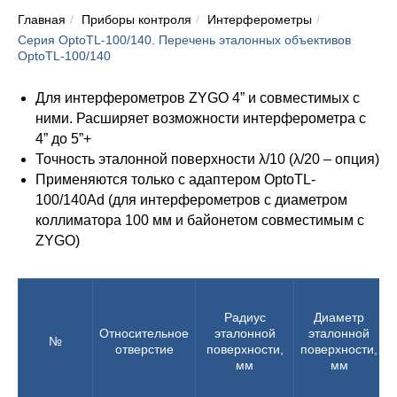
Главная
/
Приборы контроля
/
Интерферометры
/
Серия OptoTL-100/140. Перечень эталонных объективов
OptoTL-100/140
Для интерферометров ZYGO 4” и совместимых с
ними. Расширяет возможности интерферометра с
4” до 5”+
Точность эталонной поверхности λ/10 (λ/20 – опция)
Применяются только с адаптером OptoTL-
100/140Ad (для интерферометров с диаметром
коллиматора 100 мм и байонетом совместимым с
ZYGO)
Радиус
Диаметр
Относительное
эталонной
эталонной
№
отверстие
поверхности,
поверхности,
мм
мм