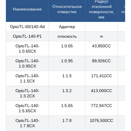
Радиус
Ди
Относительное
эталонной
эта
Наименование
отверстие
поверхности,
пове
мм
OptoTL-60/140-Ad
Адаптер
OptoTL-140-P1
плоскость
∞
1
OptoTL-140-
1:0.65
43,850CC
1:0.65CX
OptoTL-140-
1:0.95
89,926CC
1:0.95CX
OptoTL-140-
1:1.5
171,411CC
1:1.5CX
OptoTL-140-
1:3.2
413,000CC
1:3.2CX
OptoTL-140-
1:5.65
772,947CC
1:5.65CX
OptoTL-140-
1:7.8
1076,500CC
1:7.8CX