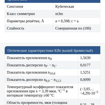
Сингония
Кубическая
Класс симметрии
m3m
Параметры решётки, Å
a = 6,598; c = a
Спайность
Совершенная по (100)
Оптические характеристики KBr (калий бромистый)
Показатель преломления n
1,5639
D
Показатель дисперсии n
− n
0,0177
F′
C′
Показатель преломления n
1,5251
10,6
Показатель дисперсии n
− n
0,0099
8,0
12,5
Температурный коэффициент показателя
(−3,95…
−1
преломления при λ = 3,39 мкм, °C
в
−5
−4,29)·10
интервале температур ±60 °C
Область прозрачности, мкм (толщина
0,21…28