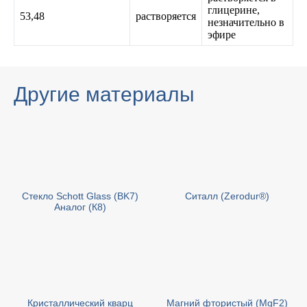
глицерине,
53,48
растворяется
незначительно в
эфире
Другие материалы
Стекло Schott Glass (BK7)
Cиталл (Zerodur®)
Аналог (К8)
Кристаллический кварц
Магний фтористый (MgF2)