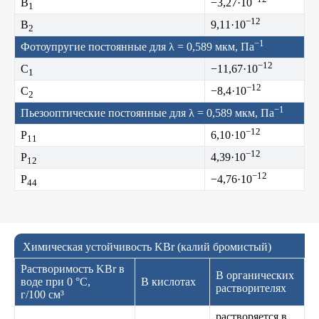
B
−3,27·10
1
−12
B
9,11·10
2
−1
Фотоупругие постоянные для λ = 0,589 мкм, Па
−12
C
−11,67·10
1
−12
C
−8,4·10
2
−1
Пьезооптические постоянные для λ = 0,589 мкм, Па
−12
P
6,10·10
11
−12
P
4,39·10
12
−12
P
−4,76·10
44
Химическая устойчивость KBr (калий бромистый)
Растворимость KBr в
В органических
воде при 0 °C,
В кислотах
растворителях
г/100 см³
растворяется в