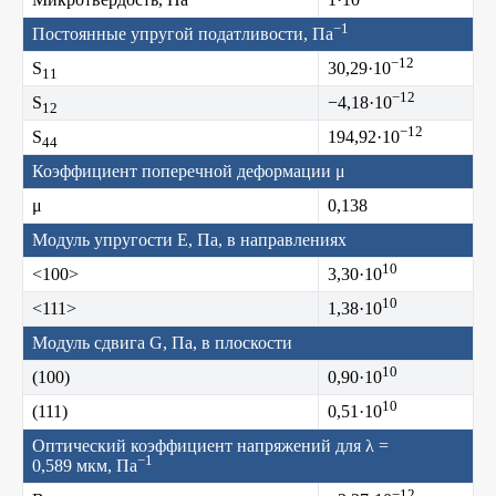
−1
Постоянные упругой податливости, Па
−12
S
30,29·10
11
−12
S
−4,18·10
12
−12
S
194,92·10
44
Коэффициент поперечной деформации μ
μ
0,138
Модуль упругости E, Па, в направлениях
10
<100>
3,30·10
10
<111>
1,38·10
Модуль сдвига G, Па, в плоскости
10
(100)
0,90·10
10
(111)
0,51·10
Оптический коэффициент напряжений для λ =
−1
0,589 мкм, Па
−12