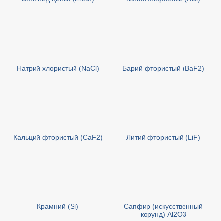
Натрий хлористый (NaCl)
Барий фтористый (BaF2)
Кальций фтористый (CaF2)
Литий фтористый (LiF)
Крамний (Si)
Сапфир (искусственный
корунд) Al2O3