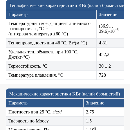
Теплофизические характеристики KBr (калий бромистый)
Параметр
Значение
Температурный коэффициент линейного
(36,9…
−1
расширения a
, °C
−6
t
39,6)·10
(интервал температур ±60 °C)
Теплопроводность при 46 °C, Вт/(м·°C)
4,81
Удельная теплоёмкость при 100 °C,
452,2
Дж/(кг·°C)
Термостойкость, °C
30 ± 2
Температура плавления, °C
728
Механические характеристики KBr (калий бромистый)
Параметр
Значение
Плотность при 25 °C, г/см³
2,75
Твёрдость по Моосу
1,5
8
Микротвёрдость, Па
1·10