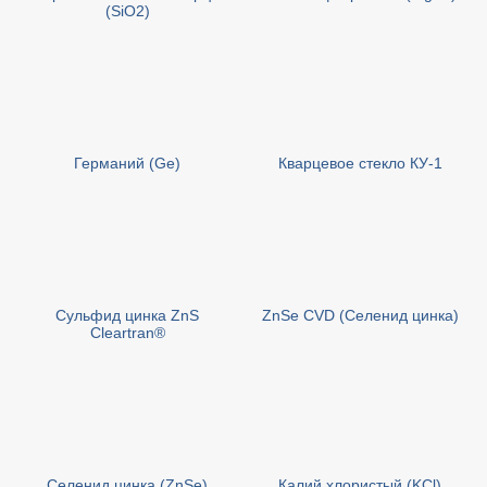
(SiO2)
Германий (Ge)
Кварцевое стекло КУ-1
Сульфид цинка ZnS
ZnSe CVD (Селенид цинка)
Cleartran®
Селенид цинка (ZnSe)
Калий хлористый (KCl)