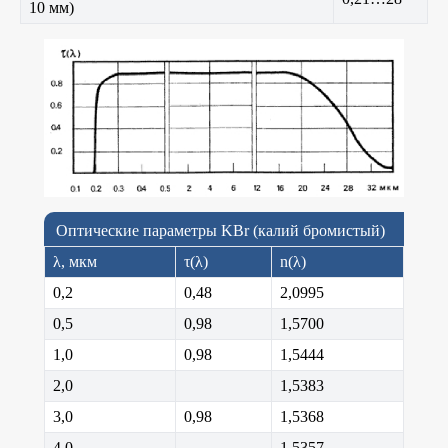
10 мм)
Оптические параметры KBr (калий бромистый)
λ, мкм
τ(λ)
n(λ)
0,2
0,48
2,0995
0,5
0,98
1,5700
1,0
0,98
1,5444
2,0
1,5383
3,0
0,98
1,5368
4,0
1,5357